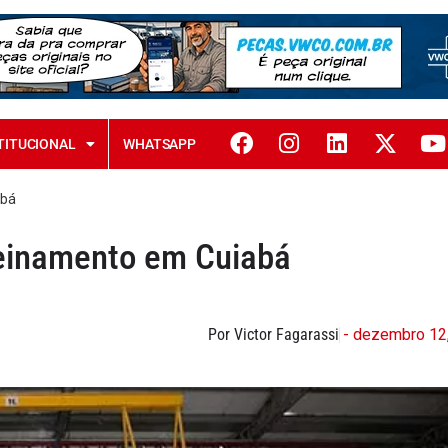
TITUCIONAL
WHATSAPP
abá
reinamento em Cuiabá
Por Victor Fagarassi
- dezembro 12