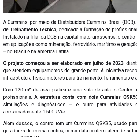
A Cummins, por meio da Distribuidora Cummins Brasil (DCB),
de Treinamento Técnico,
dedicado à formação de profissionai
Instalado na filial da DCB na capital mato-grossense, o centro
em aplicações como mineração, ferroviário, marítimo e geraçã
– no Brasil e na América Latina.
O projeto começou a ser elaborado em julho de 2023
, dia
que atendem equipamentos de grande porte. A iniciativa rece
infraestrutura física, motores para treinamento, ferramentas 
Com 120 m² de área prática e uma sala de aula, o Centro a
profissionais.
A estrutura conta com dois Cummins QSK50
simulações e diagnósticos — e outro para atividade
aproximadamente 1.500 kWe.
Além desses, o centro tem um Cummins QSK95, usado para
geradores de missão crítica, como data centers, além de seto