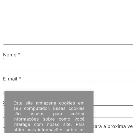
Nome
*
E-mail
*
Site
Este site armazena cookies em
seu computador. Esses cookies
são usados para coletar
informações sobre como você
interage com nosso site. Para
Salvar meus dados neste navegador para a próxima ve
obter mais informações sobre os