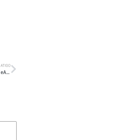
 ATIGO
Mercedes-Benz inicia produção em série do caminhão elétrico eActros 400