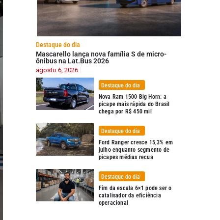
Destaque do dia
Mascarello lança nova família S de micro-
ônibus na Lat.Bus 2026
agosto 6, 2026
Destaque do dia
Nova Ram 1500 Big Horn: a
picape mais rápida do Brasil
chega por R$ 450 mil
Destaque do dia
Ford Ranger cresce 15,3% em
julho enquanto segmento de
picapes médias recua
Destaque do dia
Fim da escala 6×1 pode ser o
catalisador da eficiência
operacional