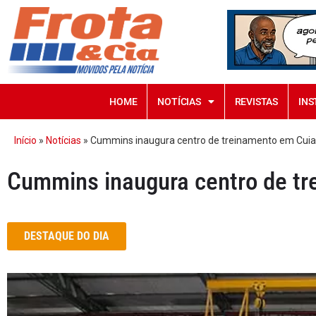
HOME
NOTÍCIAS
REVISTAS
INS
Início
»
Notícias
»
Cummins inaugura centro de treinamento em Cui
Cummins inaugura centro de t
DESTAQUE DO DIA