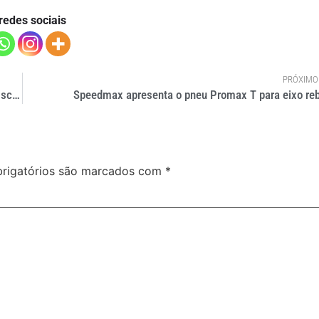
redes sociais
PRÓXIMO
ICL considera favorável novas medidas de combate a fraudes fiscais
Speedmax apresenta o pneu Promax T para eixo re
rigatórios são marcados com
*