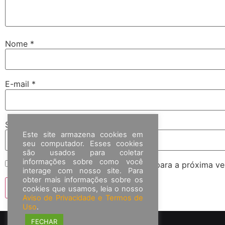
Nome
*
E-mail
*
Site
Este site armazena cookies em
seu computador. Esses cookies
são usados para coletar
informações sobre como você
Salvar meus dados neste navegador para a próxima ve
interage com nosso site. Para
obter mais informações sobre os
cookies que usamos, leia o nosso
Aviso de Privacidade e Termos de
Uso
.
FECHAR