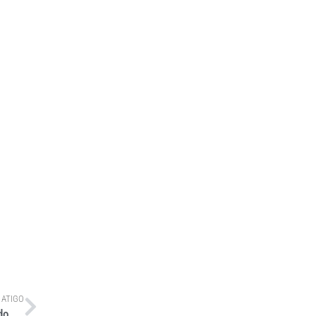
 ATIGO
Bonomi Transportes transformou um DAF CF Semipesado Rígido em um motorhome