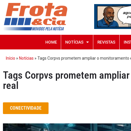
HOME
NOTÍCIAS
REVISTAS
INS
Início
»
Notícias
»
Tags Corpvs prometem ampliar o monitoramento 
Tags Corpvs prometem ampliar
real
CONECTIVIDADE