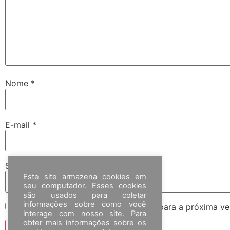
Nome
*
E-mail
*
Site
Este site armazena cookies em
seu computador. Esses cookies
são usados para coletar
informações sobre como você
Salvar meus dados neste navegador para a próxima ve
interage com nosso site. Para
obter mais informações sobre os