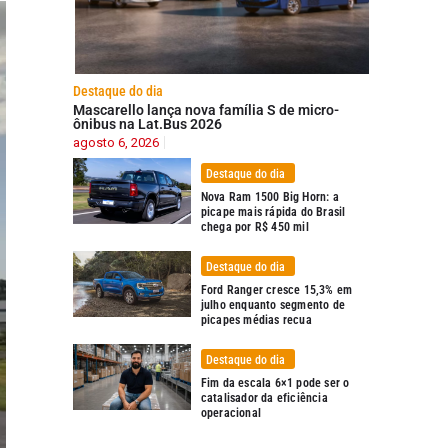
Destaque do dia
Mascarello lança nova família S de micro-
ônibus na Lat.Bus 2026
agosto 6, 2026
Destaque do dia
Nova Ram 1500 Big Horn: a
picape mais rápida do Brasil
chega por R$ 450 mil
Destaque do dia
Ford Ranger cresce 15,3% em
julho enquanto segmento de
picapes médias recua
Destaque do dia
Fim da escala 6×1 pode ser o
catalisador da eficiência
operacional