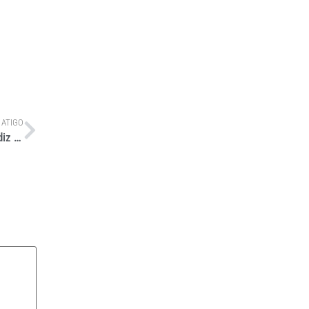
 ATIGO
Empregos no setor de logística devem crescer pós pandemia, diz Senai