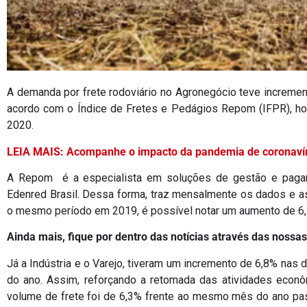
A demanda por frete rodoviário no Agronegócio teve increme
acordo com o Índice de Fretes e Pedágios Repom (IFPR), hou
2020.
LEIA MAIS: Acompanhe o impacto da pandemia de coronavíru
A Repom é a especialista em soluções de gestão e pagame
Edenred Brasil. Dessa forma, traz mensalmente os dados e as
o mesmo período em 2019, é possível notar um aumento de 6,7
Ainda mais, fique por dentro das notícias através das nossas
Já a Indústria e o Varejo, tiveram um incremento de 6,8% nas
do ano. Assim, reforçando a retomada das atividades econô
volume de frete foi de 6,3% frente ao mesmo mês do ano pas