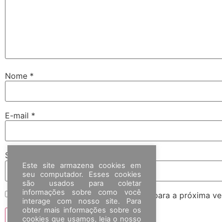
Nome
*
E-mail
*
Site
Este site armazena cookies em
seu computador. Esses cookies
são usados para coletar
informações sobre como você
Salvar meus dados neste navegador para a próxima ve
interage com nosso site. Para
obter mais informações sobre os
cookies que usamos, leia o nosso